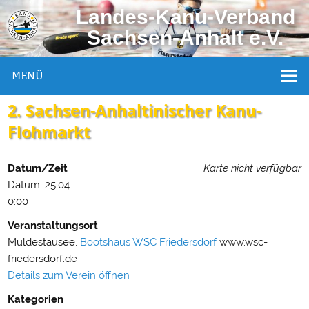
Landes-Kanu-Verband
Sachsen-Anhalt e.V.
MENÜ
2. Sachsen-Anhaltinischer Kanu-
Flohmarkt
Datum/Zeit
Karte nicht verfügbar
Datum: 25.04.
0:00
Veranstaltungsort
Muldestausee,
Bootshaus WSC Friedersdorf
www.wsc-
friedersdorf.de
Details zum Verein öffnen
Kategorien