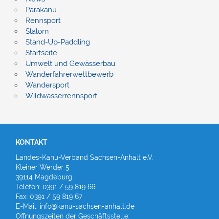
Parakanu
Rennsport
Slalom
Stand-Up-Paddling
Startseite
Umwelt und Gewässerbau
Wanderfahrerwettbewerb
Wandersport
Wildwasserrennsport
KONTAKT
Landes-Kanu-Verband Sachsen-Anhalt e.V.
Kleiner Werder 5
39114 Magdeburg
Telefon: 0391 / 59 819 66
Fax: 0391 / 59 819 67
E-Mail: info@kanu-sachsen-anhalt.de
Öffnungszeiten der Geschäftsstelle: