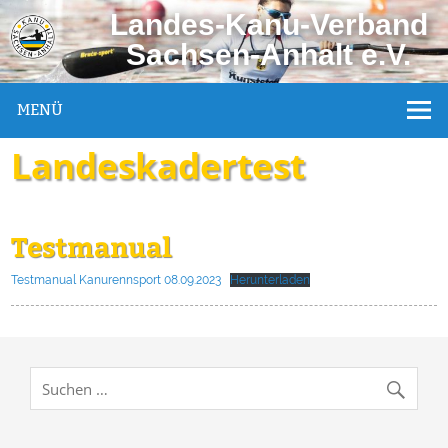
Landes-Kanu-Verband
Sachsen-Anhalt e.V.
MENÜ
Landeskadertest
Testmanual
Testmanual Kanurennsport 08.09.2023
Herunterladen