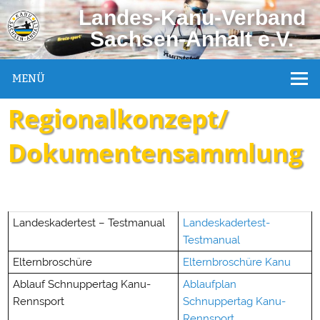
Landes-Kanu-Verband
Sachsen-Anhalt e.V.
MENÜ
Regionalkonzept/
Dokumentensammlung
Landeskadertest – Testmanual
Landeskadertest-
Testmanual
Elternbroschüre
Elternbroschüre Kanu
Ablauf Schnuppertag Kanu-
Ablaufplan
Rennsport
Schnuppertag Kanu-
Rennsport