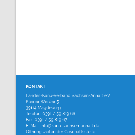
KONTAKT
Landes-Kanu-Verband Sachsen-Anhalt e.V.
Kleiner Werder 5
39114 Magdeburg
Telefon: 0391 / 59 819 66
Fax: 0391 / 59 819 67
E-Mail: info@kanu-sachsen-anhalt.de
Öffnungszeiten der Geschäftsstelle: