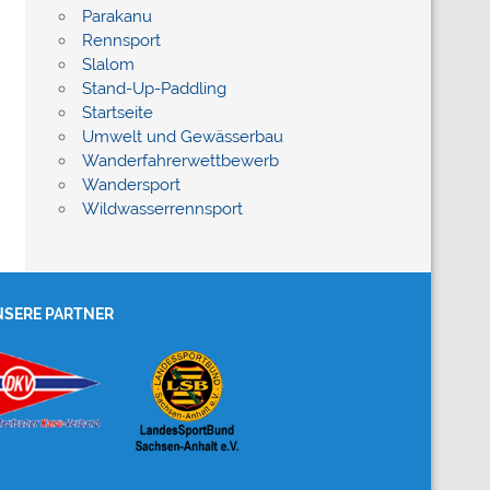
Parakanu
Rennsport
Slalom
Stand-Up-Paddling
Startseite
Umwelt und Gewässerbau
Wanderfahrerwettbewerb
Wandersport
Wildwasserrennsport
SERE PARTNER