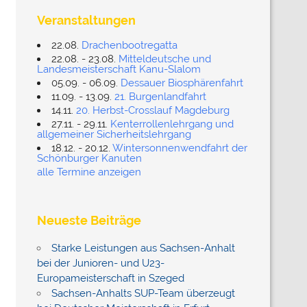
Veranstaltungen
22.08.
Drachenbootregatta
22.08. - 23.08.
Mitteldeutsche und
Landesmeisterschaft Kanu-Slalom
05.09. - 06.09.
Dessauer Biosphärenfahrt
11.09. - 13.09.
21. Burgenlandfahrt
14.11.
20. Herbst-Crosslauf Magdeburg
27.11. - 29.11.
Kenterrollenlehrgang und
allgemeiner Sicherheitslehrgang
18.12. - 20.12.
Wintersonnenwendfahrt der
Schönburger Kanuten
alle Termine anzeigen
Neueste Beiträge
Starke Leistungen aus Sachsen-Anhalt
bei der Junioren- und U23-
Europameisterschaft in Szeged
Sachsen-Anhalts SUP-Team überzeugt