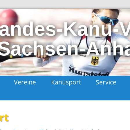
andes-Kanu-
Sachsen-Anhal
t
Vereine
Kanusport
Service
rt