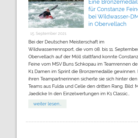
Eine Bronzemedail
für Constanze Fein
bei Wildwasser-D
in Obervellach
15. September 2021
Bei der Deutschen Meisterschaft im
Wildwasserrennsport, die vom 08. bis 11. September
Obervellach auf der Möll stattfand konnte Constan
Feine vom MSV Buns Schkopau im Teamrennen de
K1 Damen im Sprint die Bronzemedaille gewinnen. 
ihren Teampartnerinnen sicherte sie sich hinter den
Teams aus Fulda und Celle den dritten Rang. Bild: 
Jaedicke In den Einzelwertungen im K1 Classic…
weiter lesen…