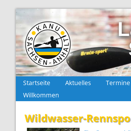
L
Landes-Kanu-Verband Sachsen-Anhal
Startseite
Aktuelles
Termine
Willkommen
Wildwasser-Rennspo