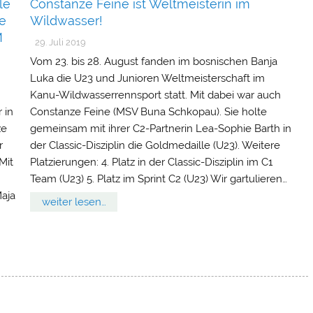
le
Constanze Feine ist Weltmeisterin im
e
Wildwasser!
M
29. Juli 2019
Vom 23. bis 28. August fanden im bosnischen Banja
Luka die U23 und Junioren Weltmeisterschaft im
Kanu-Wildwasserrennsport statt. Mit dabei war auch
 in
Constanze Feine (MSV Buna Schkopau). Sie holte
ze
gemeinsam mit ihrer C2-Partnerin Lea-Sophie Barth in
r
der Classic-Disziplin die Goldmedaille (U23). Weitere
Mit
Platzierungen: 4. Platz in der Classic-Disziplin im C1
Team (U23) 5. Platz im Sprint C2 (U23) Wir gartulieren…
Maja
weiter lesen…