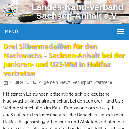
Landes-Kanu-Verband
Sachsen-Anhalt e.V.
MENÜ
Drei Silbermedaillen für den
Nachwuchs – Sachsen-Anhalt bei der
Junioren- und U23-WM in Halifax
vertreten
7. Juli 2026
Allgemein
,
News
,
Rennsport
,
Startseite
Mit starken Leistungen präsentierte sich die deutsche
Nachwuchs-Nationalmannschaft bei den Junioren- und U23-
Weltmeisterschaften im Kanu-Rennsport vom 1. bis 5. Juli
2026 auf dem traditionsreichen Lake Banook im kanadischen
Halifax. Insgesamt 39 Athletinnen und Athleten vertraten die
Farben des Deutschen Kanu-Verbandes und stellten sich der