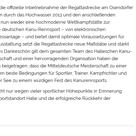
ie offizielle Inbetriebnahme der Regattastrecke am Osendorfer
en durch das Hochwasser 2013 und den anschließenden
e nun wieder eine hochmoderne Wettkampfstätte zur
m deutschen Kanu-Rennsport – von elektronischen
messanlage – und bietet damit optimale Voraussetzungen für
Ausstattung setzt die Regattastrecke neue Maßstäbe und stärkt
ches Dankeschön gilt dem gesamten Team des Halleschen Kanu-
tschaft und einer hervorragenden Organisation haben die
beigetragen, dass die Mitteldeutsche Meisterschaft zu einer
 beste Bedingungen für Sportler, Trainer, Kampfrichter und
See zu einem würdigen Fest des Kanurennsports.
cht nur wegen vieler sportlicher Höhepunkte in Erinnerung
portstandort Halle und die erfolgreiche Rückkehr der