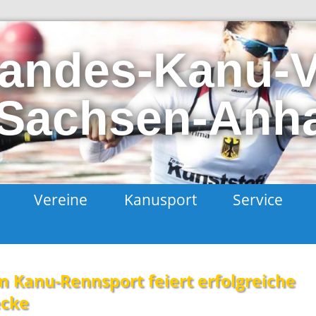
andes-Kanu-
Sachsen-Anhal
t
Vereine
Kanusport
Service
m Kanu-Rennsport feiert erfolgreiche
ecke