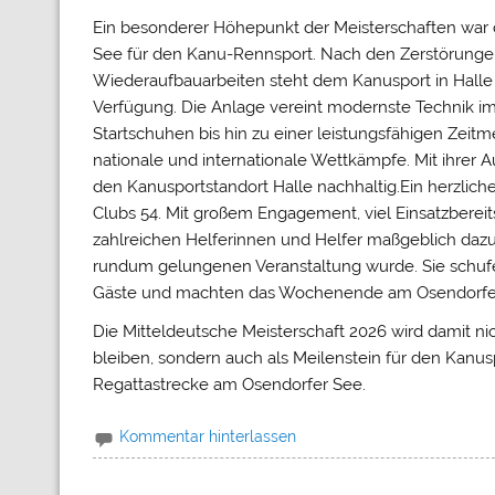
Ein besonderer Höhepunkt der Meisterschaften war d
See für den Kanu-Rennsport. Nach den Zerstörung
Wiederaufbauarbeiten steht dem Kanusport in Hall
Verfügung. Die Anlage vereint modernste Technik i
Startschuhen bis hin zu einer leistungsfähigen Zeit
nationale und internationale Wettkämpfe. Mit ihrer 
den Kanusportstandort Halle nachhaltig.Ein herzli
Clubs 54. Mit großem Engagement, viel Einsatzberei
zahlreichen Helferinnen und Helfer maßgeblich dazu 
rundum gelungenen Veranstaltung wurde. Sie schufen
Gäste und machten das Wochenende am Osendorfer 
Die Mitteldeutsche Meisterschaft 2026 wird damit ni
bleiben, sondern auch als Meilenstein für den Kanus
Regattastrecke am Osendorfer See.
Kommentar hinterlassen