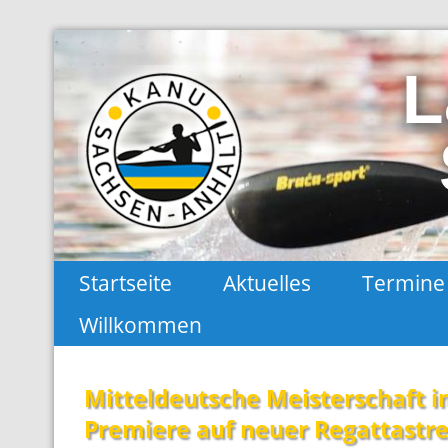
L
Landes-Kanu-Verband Sachsen-Anhal
Startseite
Aktuelles
Termine
Willkommen
Mitteldeutsche Meisterschaft i
Premiere auf neuer Regattastr