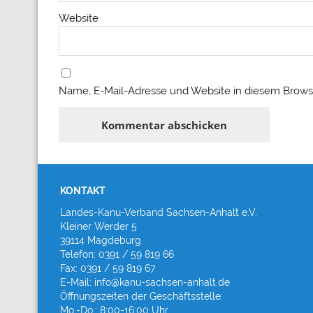
Website
Name, E-Mail-Adresse und Website in diesem Brows
KONTAKT
Landes-Kanu-Verband Sachsen-Anhalt e.V.
Kleiner Werder 5
39114 Magdeburg
Telefon: 0391 / 59 819 66
Fax: 0391 / 59 819 67
E-Mail: info@kanu-sachsen-anhalt.de
Öffnungszeiten der Geschäftsstelle:
Mo.-Do.: 8:00-16:00 Uhr