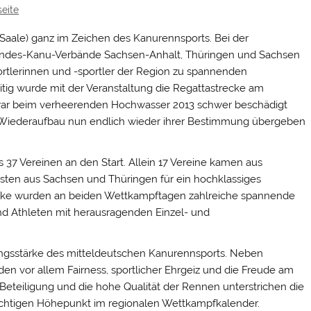
seite
 (Saale) ganz im Zeichen des Kanurennsports. Bei der
andes-Kanu-Verbände Sachsen-Anhalt, Thüringen und Sachsen
rtlerinnen und -sportler der Region zu spannenden
itig wurde mit der Veranstaltung die Regattastrecke am
e war beim verheerenden Hochwasser 2013 schwer beschädigt
 Wiederaufbau nun endlich wieder ihrer Bestimmung übergeben
 37 Vereinen an den Start. Allein 17 Vereine kamen aus
ten aus Sachsen und Thüringen für ein hochklassiges
recke wurden an beiden Wettkampftagen zahlreiche spannende
nd Athleten mit herausragenden Einzel- und
tungsstärke des mitteldeutschen Kanurennsports. Neben
en vor allem Fairness, sportlicher Ehrgeiz und die Freude am
eteiligung und die hohe Qualität der Rennen unterstrichen die
ichtigen Höhepunkt im regionalen Wettkampfkalender.