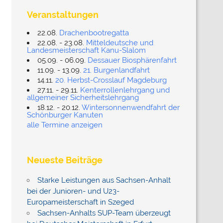
Veranstaltungen
22.08.
Drachenbootregatta
22.08. - 23.08.
Mitteldeutsche und
Landesmeisterschaft Kanu-Slalom
05.09. - 06.09.
Dessauer Biosphärenfahrt
11.09. - 13.09.
21. Burgenlandfahrt
14.11.
20. Herbst-Crosslauf Magdeburg
27.11. - 29.11.
Kenterrollenlehrgang und
allgemeiner Sicherheitslehrgang
18.12. - 20.12.
Wintersonnenwendfahrt der
Schönburger Kanuten
alle Termine anzeigen
Neueste Beiträge
Starke Leistungen aus Sachsen-Anhalt
bei der Junioren- und U23-
Europameisterschaft in Szeged
Sachsen-Anhalts SUP-Team überzeugt