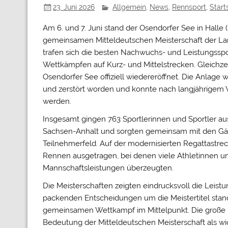
23. Juni 2026
Allgemein
,
News
,
Rennsport
,
Start
Am 6. und 7. Juni stand der Osendorfer See in Halle
gemeinsamen Mitteldeutschen Meisterschaft der L
trafen sich die besten Nachwuchs- und Leistungsspo
Wettkämpfen auf Kurz- und Mittelstrecken. Gleichze
Osendorfer See offiziell wiedereröffnet. Die Anlag
und zerstört worden und konnte nach langjährigem
werden.
Insgesamt gingen 763 Sportlerinnen und Sportler aus
Sachsen-Anhalt und sorgten gemeinsam mit den Gäs
Teilnehmerfeld. Auf der modernisierten Regattast
Rennen ausgetragen, bei denen viele Athletinnen u
Mannschaftsleistungen überzeugten.
Die Meisterschaften zeigten eindrucksvoll die Leis
packenden Entscheidungen um die Meistertitel stand
gemeinsamen Wettkampf im Mittelpunkt. Die große B
Bedeutung der Mitteldeutschen Meisterschaft als w