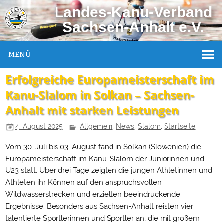
Landes-Kanu-Verband
Sachsen-Anhalt e.V.
MENÜ
Erfolgreiche Europameisterschaft im
Kanu-Slalom in Solkan – Sachsen-
Anhalt mit starken Leistungen
4. August 2025
Allgemein
,
News
,
Slalom
,
Startseite
Vom 30. Juli bis 03. August fand in Solkan (Slowenien) die
Europameisterschaft im Kanu-Slalom der Juniorinnen und
U23 statt. Über drei Tage zeigten die jungen Athletinnen und
Athleten ihr Können auf den anspruchsvollen
Wildwasserstrecken und erzielten beeindruckende
Ergebnisse. Besonders aus Sachsen-Anhalt reisten vier
talentierte Sportlerinnen und Sportler an, die mit großem