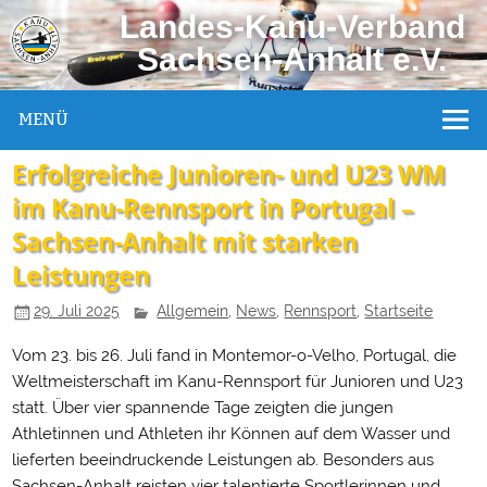
Landes-Kanu-Verband
Sachsen-Anhalt e.V.
MENÜ
Erfolgreiche Junioren- und U23 WM
im Kanu-Rennsport in Portugal –
Sachsen-Anhalt mit starken
Leistungen
29. Juli 2025
Allgemein
,
News
,
Rennsport
,
Startseite
Vom 23. bis 26. Juli fand in Montemor-o-Velho, Portugal, die
Weltmeisterschaft im Kanu-Rennsport für Junioren und U23
statt. Über vier spannende Tage zeigten die jungen
Athletinnen und Athleten ihr Können auf dem Wasser und
lieferten beeindruckende Leistungen ab. Besonders aus
Sachsen-Anhalt reisten vier talentierte Sportlerinnen und